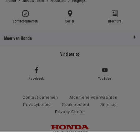
Honda
Sneeuwfrezen
Producten
Vergelijk
Contact opnemen
Dealer
Brochure
Meer van Honda
Vind ons op
Facebook
YouTube
Contact opnemen
Algemene voorwaarden
Privacybeleid
Cookiebeleid
Sitemap
Privacy Centre