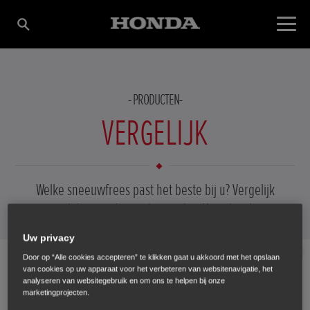
PRODUCTEN
VERGELIJK
VOEG PRODUCT TOE
Welke sneeuwfrees past het beste bij u? Vergelijk
maximaal drie producten hieronder. U vindt zeker een
machine die het zware werk wat kan verlichten.
Uw privacy
Sluit
Door op “Alle cookies accepteren” te klikken gaat u akkoord met het opslaan
Selecteer
van cookies op uw apparaat voor het verbeteren van websitenavigatie, het
analyseren van websitegebruik en om ons te helpen bij onze
marketingprojecten.