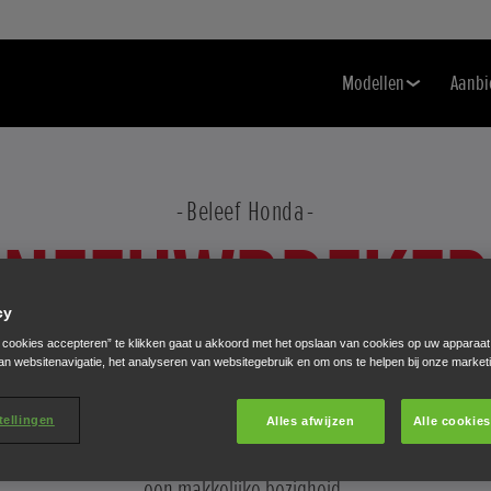
Modellen
Aanbi
Beleef Honda
SNEEUWBREKER
cy
e cookies accepteren” te klikken gaat u akkoord met het opslaan van cookies op uw apparaat
Makkelijk. Dat is een van de favoriete woorden bij Honda.
an websitenavigatie, het analyseren van websitegebruik en om ons te helpen bij onze market
En het is ook het woord dat bijna al onze producten
kenmerkt. Dingen die uw leven makkelijker maken.
tellingen
Alles afwijzen
Alle cookie
Leuker. En onze sneeuwfrezen maken van een zware taak
een makkelijke bezigheid.