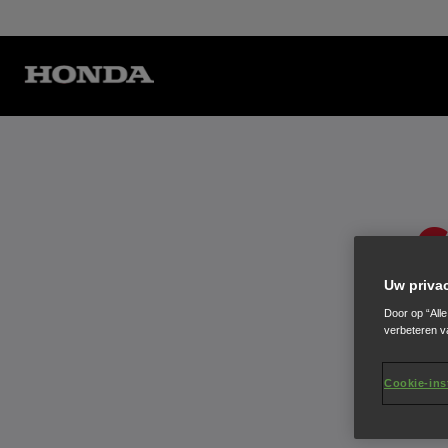
Uw priva
Door op “All
verbeteren v
Cookie-ins