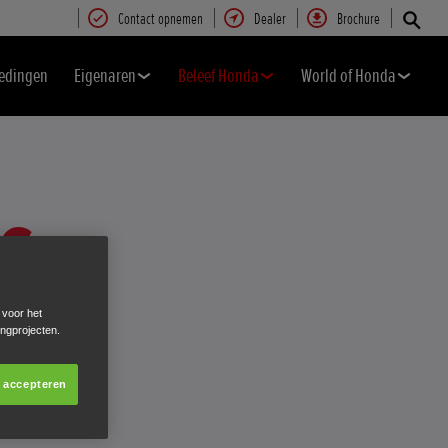
Contact opnemen
Dealer
Brochure
edingen
Eigenaren
Beleef Honda
World of Honda
S
 voor het
ingprojecten.
s accepteren