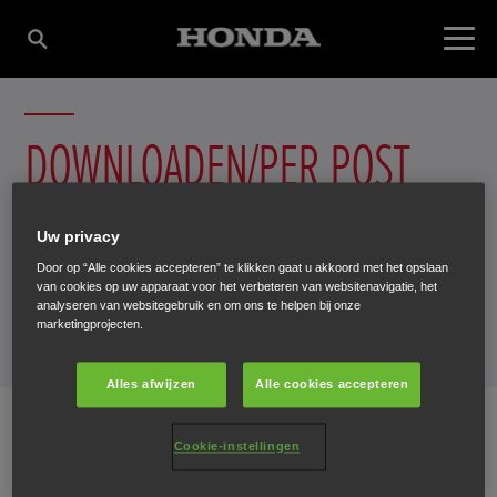
DOWNLOADEN/PER POST
VERZENDEN
Uw privacy
Door op “Alle cookies accepteren” te klikken gaat u akkoord met het opslaan
Hoe wilt u uw brochure ontvangen?
van cookies op uw apparaat voor het verbeteren van websitenavigatie, het
analyseren van websitegebruik en om ons te helpen bij onze
marketingprojecten.
Alles afwijzen
Alle cookies accepteren
BROCHURE KIEZEN
Cookie-instellingen