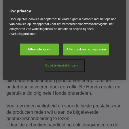
2+3 jaar garantie
Uw privacy
Honda producten worden gedekt door één van de meest
Door op “Alle cookies accepteren” te klikken gaat u akkoord met het opslaan
uitgebreide garanties op de markt, die zowel fabricage-
van cookies op uw apparaat voor het verbeteren van websitenavigatie, het
analyseren van websitegebruik en om ons te helpen bij onze
als materiaalfouten dekt. Uw dealer moet uw
marketingprojecten.
garantiekaart registreren op het moment van aankoop.
Dit is hoe de Honda garantie wordt geactiveerd.
Alles afwijzen
Alle cookies accepteren
Om de geldigheid van uw garantie (en eventuele
verlenging) te behouden, dient uw machine
Cookie-instellingen
onderhouden te worden volgens de
onderhoudsschema's in de gebruikershandleiding (met
alle onderhoudsbeurten gedocumenteerd). Laat het
onderhoud uitvoeren door een officiële Honda dealer en
gebruik altijd originele Honda onderdelen.
Voor uw eigen veiligheid en voor de beste prestaties van
de producten raden wij u aan de bijgeleverde
gebruikershandleiding te lezen.
U kan de gebruikershandleiding ook terugvinden op de