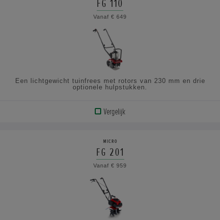
FG 110
BEKIJK
Vanaf € 649
DE
SPECIFICATIES
Een lichtgewicht tuinfrees met rotors van 230 mm en drie
optionele hulpstukken.
Vergelijk
BEKIJK
PRODUCT
MICRO
FG 201
BEKIJK
Vanaf € 959
DE
SPECIFICATIES