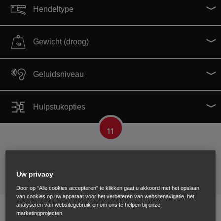
Hendeltype
Gewicht (droog)
Geluidsniveau
Hulpstukopties
11
Verkrijgbare tuinfrezen
Uw privacy
Door op “Alle cookies accepteren” te klikken gaat u akkoord met het opslaan
van cookies op uw apparaat voor het verbeteren van websitenavigatie, het
analyseren van websitegebruik en om ons te helpen bij onze
COMPACT
FG 320
marketingprojecten.