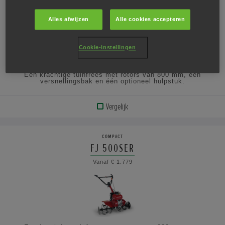
Vanaf € 999
Alles afwijzen
Alle cookies accepteren
Cookie-instellingen
Een krachtige tuinfrees met rotors van 800 mm, een
versnellingsbak en één optioneel hulpstuk.
Vergelijk
BEKIJK
PRODUCT
COMPACT
FJ 500SER
BEKIJK
Vanaf € 1.779
DE
SPECIFICATIES