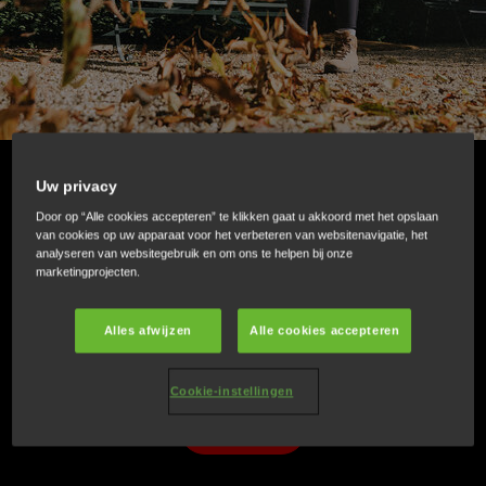
Bladblazer: Efficiënt en dynamisch,
Uw privacy
Door op “Alle cookies accepteren” te klikken gaat u akkoord met het opslaan
uitzonderlijk innovatief.
van cookies op uw apparaat voor het verbeteren van websitenavigatie, het
analyseren van websitegebruik en om ons te helpen bij onze
marketingprojecten.
Een ongelooflijk efficiënte bladblazer die onmiddellijk start
en geruisloos werkt. Met alles in huis om grote
Alles afwijzen
Alle cookies accepteren
oppervlakken zoals tuinen en parken te onderhouden.
Cookie-instellingen
SPECIFICATIES