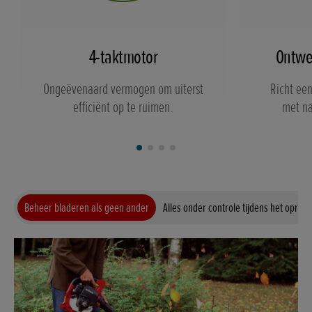
4-taktmotor
Ontwer
Ongeëvenaard vermogen om uiterst
Richt een
efficiënt op te ruimen.
met na
Beheer bladeren als geen ander
Alles onder controle tijdens het oprui