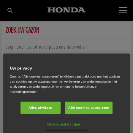
ZOEK UW GAZON
Gebruik de zoom/schaalknoppen om uw tuin in het midden van de
rechthoek te plaatsen.
Begin door uw adres of postcode in te vullen
Sleep om te verplaatsen.
Uw privacy
Door op “Alle cookies accepteren” te klikken gaat u akkoord met het opslaan
Haal uw vingers naar elkaar toe/spreid uw vingers van elkaar om in/uit te
van cookies op uw apparaat voor het verbeteren van websitenavigatie, het
analyseren van websitegebruik en om ons te helpen bij onze
zoomen.
marketingprojecten.
OK
Alles afwijzen
Alle cookies accepteren
Cookie-instellingen