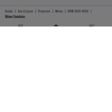
Honda
Tuin & Gazon
Producten
Miimo
HRM 1000-4000
Miimo Simulator
Toon uw interesse
Zoek een dealer
Brochure
Meer van Honda
Vind ons op
Facebook
YouTube
Neem contact met ons op
Algemene voorwaarden
Privacybeleid
Cookiebeleid
Sitemap
Zoek Uw Dealer
Beleid voor het ongepland indienen van ideeën