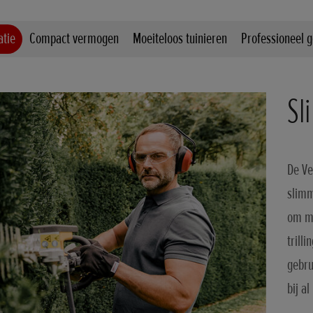
atie
Compact vermogen
Moeiteloos tuinieren
Professioneel 
Sl
De Ve
slimm
om ma
trill
gebru
bij a