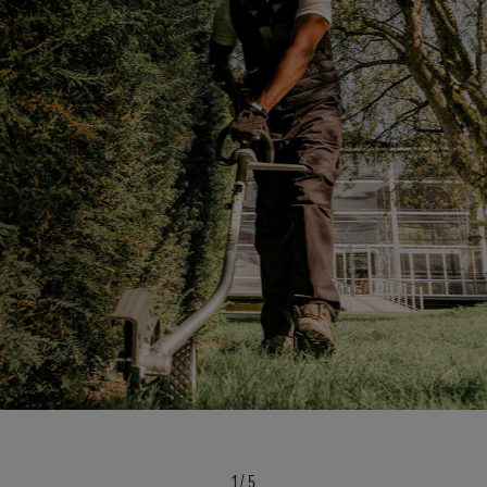
1
/
5