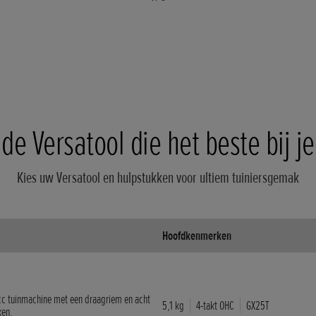
 de Versatool die het beste bij je
Kies uw Versatool en hulpstukken voor ultiem tuiniersgemak
Hoofdkenmerken
 cc tuinmachine met een draagriem en acht
5,1 kg
4-takt OHC
GX25T
ken.