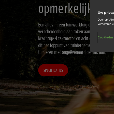
opmerkelijke in
Uw priva
Door op “All
Een alles-in-één tuinwerktuig dat ontworpen
verbeteren v
verscheidenheid aan taken aan te pakken. Ui
krachtige 4-taktmotor en acht eenvoudig aan 
Cookie-ins
dit het toppunt van tuiniergemak en precisie
tuinieren met ongeëvenaard gemak aan.
SPECIFICATIES