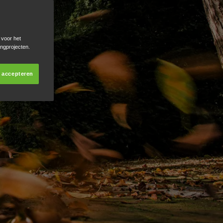
 voor het
ingprojecten.
s accepteren