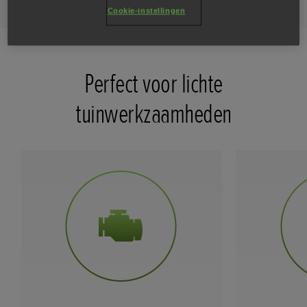
eigenschappen
Galerij
Alle eigenschappen
Modellen
Cookie-instellingen
Perfect voor lichte
tuinwerkzaamheden