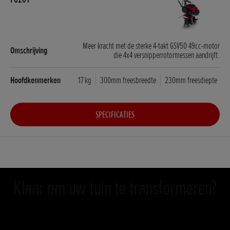
Meer kracht met de sterke 4-takt GSV50 49cc-motor
die 4x4 versnipperrotormessen aandrijft.
17 kg
300mm freesbreedte
230mm freesdiepte
SPECIFICATIES
Klaar om uw tuin te transformeren?