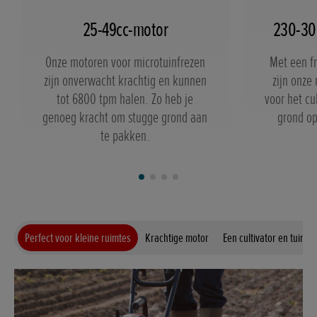
25-49cc-motor
230-30
Onze motoren voor microtuinfrezen
Met een f
zijn onverwacht krachtig en kunnen
zijn onze
tot 6800 tpm halen. Zo heb je
voor het cu
genoeg kracht om stugge grond aan
grond op
te pakken.
Perfect voor kleine ruimtes
Krachtige motor
Een cultivator en tuinfre