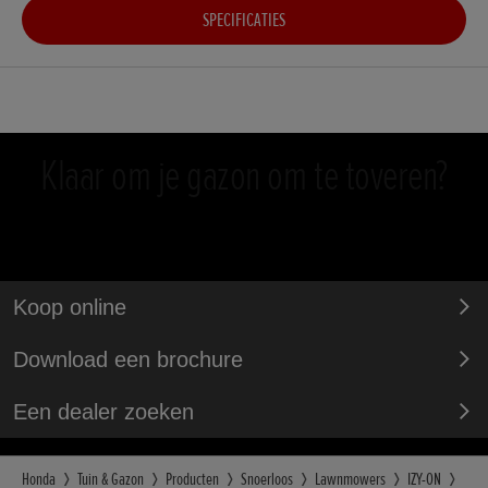
SPECIFICATIES
Klaar om je gazon om te toveren?
Koop online
Download een brochure
Een dealer zoeken
Honda
Tuin & Gazon
Producten
Snoerloos
Lawnmowers
IZY-ON