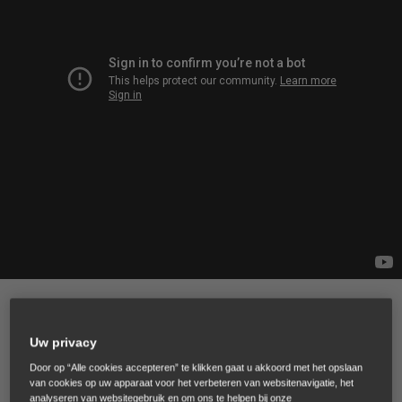
IZY-ON: Power zonder pauze
Uw privacy
Met de IZY-ON breng je alle kracht en vermogen in huis om
Door op “Alle cookies accepteren” te klikken gaat u akkoord met het opslaan
van cookies op uw apparaat voor het verbeteren van websitenavigatie, het
probleemloos kleine en middelgrote tuinen aan te pakken.
analyseren van websitegebruik en om ons te helpen bij onze