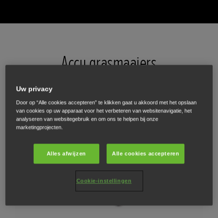
Accu grasmaaiers
Deze sterke en duurzame maaiers kunnen je gazon schoner maaien.
Uw privacy
Door op “Alle cookies accepteren” te klikken gaat u akkoord met het opslaan
van cookies op uw apparaat voor het verbeteren van websitenavigatie, het
IZY-ON
analyseren van websitegebruik en om ons te helpen bij onze
marketingprojecten.
€ 499
Alles afwijzen
Alle cookies accepteren
Cookie-instellingen