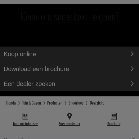
Klaar om snoerloos te gaan?
Koop online
Download een brochure
Een dealer zoeken
Honda
Tuin & Gazon
Producten
Snoerloos
Overzicht
Toon uw interesse
Zoek een dealer
Brochure