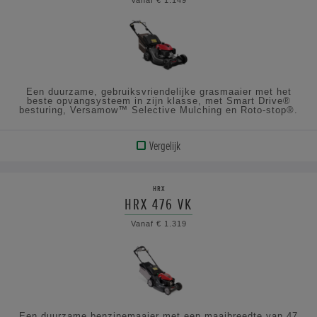
DE
SPECIFICATIES
Een duurzame, gebruiksvriendelijke grasmaaier met het
beste opvangsysteem in zijn klasse, met Smart Drive®
besturing, Versamow™ Selective Mulching en Roto-stop®.
Vergelijk
BEKIJK
PRODUCT
HRX
HRX 476 VK
BEKIJK
Vanaf € 1.319
DE
SPECIFICATIES
Een duurzame benzinemaaier met een maaibreedte van 47