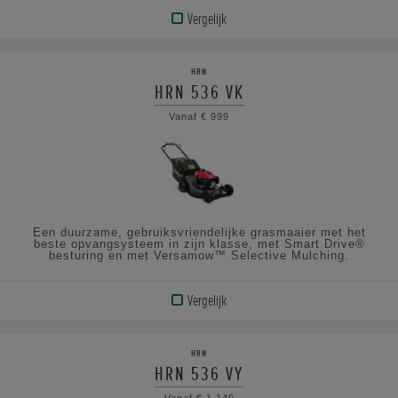
Vergelijk
BEKIJK
PRODUCT
HRN
HRN 536 VK
BEKIJK
Vanaf € 999
DE
SPECIFICATIES
Een duurzame, gebruiksvriendelijke grasmaaier met het
beste opvangsysteem in zijn klasse, met Smart Drive®
besturing en met Versamow™ Selective Mulching.
Vergelijk
BEKIJK
PRODUCT
HRN
HRN 536 VY
BEKIJK
Vanaf € 1.149