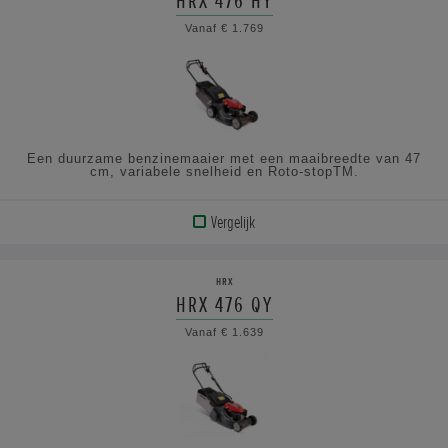
HRX 476 HY
BEKIJK
Vanaf € 1.769
DE
SPECIFICATIES
Een duurzame benzinemaaier met een maaibreedte van 47
cm, variabele snelheid en Roto-stopTM.
Vergelijk
BEKIJK
PRODUCT
HRX
HRX 476 QY
BEKIJK
Vanaf € 1.639
DE
SPECIFICATIES