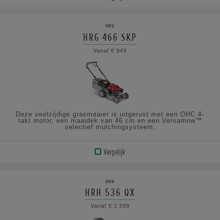
BEKIJK
PRODUCT
HRG
HRG 466 SKP
BEKIJK
Vanaf € 949
DE
SPECIFICATIES
Deze veelzijdige grasmaaier is uitgerust met een OHC 4-
takt motor, een maaidek van 46 cm en een Versamow™
selectief mulchingsysteem.
Vergelijk
BEKIJK
PRODUCT
HRH
HRH 536 QX
BEKIJK
Vanaf € 2.599
DE