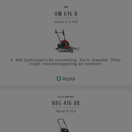
PRODUCT
UM
UM 616 B
BEKIJK
Vanaf € 3.439
DE
SPECIFICATIES
4. Met hydrostatische versnelling, 61cm maaidek, Roto-
stop® mesremkoppeling en handrem.
Vergelijk
BEKIJK
PRODUCT
accu gamma
HRG 416 XB
BEKIJK
Vanaf € 519
DE
SPECIFICATIES