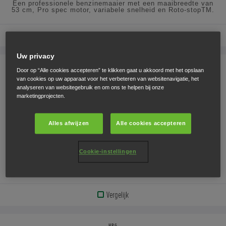
Een professionele benzinemaaier met een maaibreedte van
53 cm, Pro spec motor, variabele snelheid en Roto-stopTM.
Vergelijk
BEKIJK
Uw privacy
PRODUCT
HRG
Door op “Alle cookies accepteren” te klikken gaat u akkoord met het opslaan
HRG 416 PK
van cookies op uw apparaat voor het verbeteren van websitenavigatie, het
BEKIJK
analyseren van websitegebruik en om ons te helpen bij onze
Vanaf € 599
marketingprojecten.
DE
SPECIFICATIES
Alles afwijzen
Alle cookies accepteren
Cookie-instellingen
Een duwmaaier op benzine met een grote grasvangzak van
42 liter en een stalen maaidek van 41 cm voor een mooi
gemaaid gazon.
Vergelijk
BEKIJK
PRODUCT
HRG