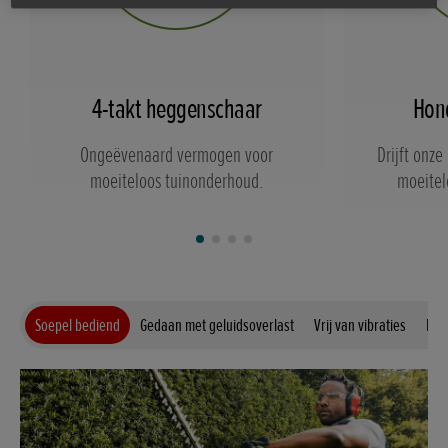
4-takt heggenschaar
Hon
Ongeëvenaard vermogen voor
Drijft onz
moeiteloos tuinonderhoud.
moeitelo
Soepel bediend
Gedaan met geluidsoverlast
Vrij van vibraties
De 