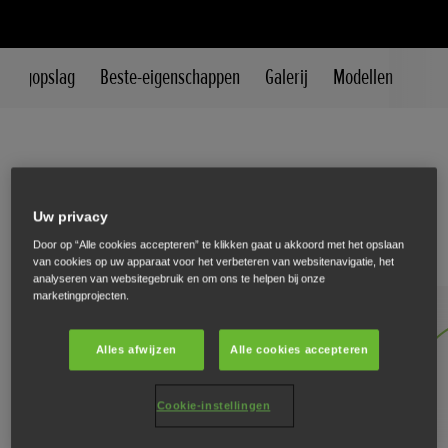
n oogopslag
Beste-eigenschappen
Galerij
Modellen
Een onberispelijk resultaat met
Uw privacy
minimale inspanning
Door op “Alle cookies accepteren” te klikken gaat u akkoord met het opslaan
van cookies op uw apparaat voor het verbeteren van websitenavigatie, het
analyseren van websitegebruik en om ons te helpen bij onze
marketingprojecten.
Alles afwijzen
Alle cookies accepteren
Cookie-instellingen