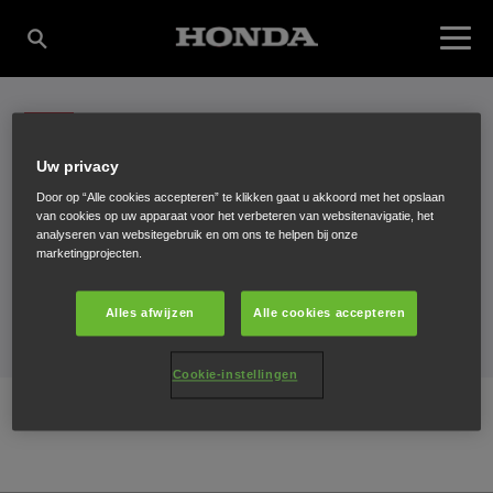
BEDANKT
Uw privacy
Door op “Alle cookies accepteren” te klikken gaat u akkoord met het opslaan
We nemen spoedig contact met u
van cookies op uw apparaat voor het verbeteren van websitenavigatie, het
analyseren van websitegebruik en om ons te helpen bij onze
marketingprojecten.
op.
Alles afwijzen
Alle cookies accepteren
Cookie-instellingen