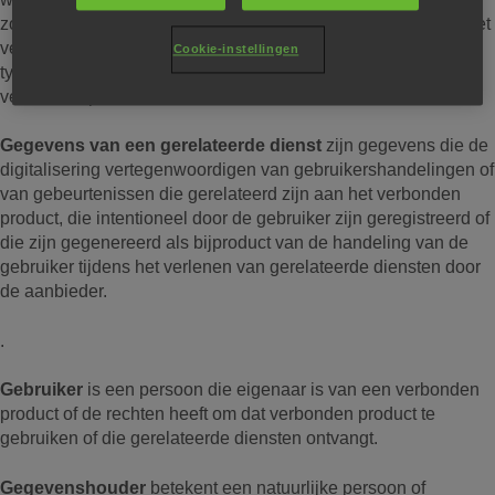
zodanige manier dat de afwezigheid ervan zou beletten dat het
verbonden product een of meer van zijn functies uitvoert). Een
Cookie-instellingen
typisch voorbeeld is een app die is verbonden met een
verbonden product.
Gegevens van een gerelateerde dienst
zijn gegevens die de
digitalisering vertegenwoordigen van gebruikershandelingen of
van gebeurtenissen die gerelateerd zijn aan het verbonden
product, die intentioneel door de gebruiker zijn geregistreerd of
die zijn gegenereerd als bijproduct van de handeling van de
gebruiker tijdens het verlenen van gerelateerde diensten door
de aanbieder.
.
Gebruiker
is een persoon die eigenaar is van een verbonden
product of de rechten heeft om dat verbonden product te
gebruiken of die gerelateerde diensten ontvangt.
Gegevenshouder
betekent een natuurlijke persoon of