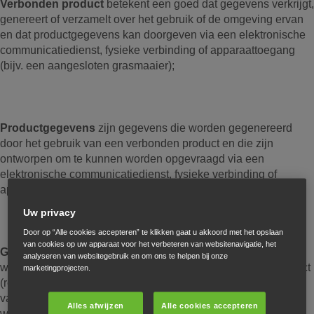
Verbonden product
betekent een goed dat gegevens verkrijgt,
genereert of verzamelt over het gebruik of de omgeving ervan
en dat productgegevens kan doorgeven via een elektronische
communicatiedienst, fysieke verbinding of apparaattoegang
(bijv. een aangesloten grasmaaier);
Productgegevens
zijn gegevens die worden gegenereerd
door het gebruik van een verbonden product en die zijn
ontworpen om te kunnen worden opgevraagd via een
elektronische communicatiedienst, fysieke verbinding of
apparaattoegang.
Uw privacy
Door op “Alle cookies accepteren” te klikken gaat u akkoord met het opslaan
van cookies op uw apparaat voor het verbeteren van websitenavigatie, het
Gerelateerde Dienst
betekent een digitale dienst die kan
analyseren van websitegebruik en om ons te helpen bij onze
worden gekoppeld aan de werking van een verbonden product
marketingprojecten.
(resulterend in een tweerichtings-/bidirectionele uitwisseling
van gegevens) en die de functionaliteit, het gedrag of de
Alles afwijzen
Alle cookies accepteren
werking van dit verbonden product beïnvloedt (op een