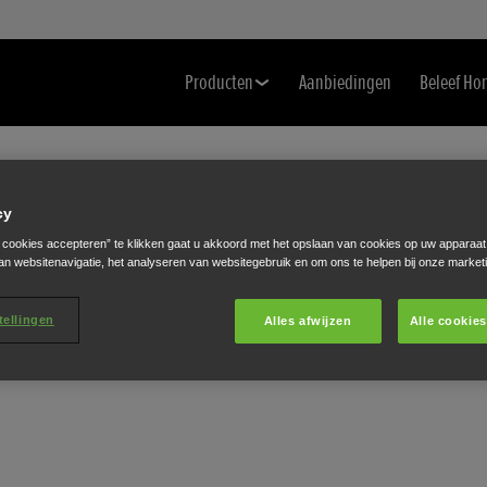
Producten
Aanbiedingen
Beleef Ho
cy
e cookies accepteren” te klikken gaat u akkoord met het opslaan van cookies op uw apparaat
an websitenavigatie, het analyseren van websitegebruik en om ons te helpen bij onze market
tellingen
Alles afwijzen
Alle cookie