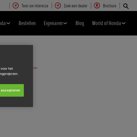
Toon uw interesse
Zoek een dealer
Brochure
nda
Bestellen
Eigenaren
Blog
World of Honda
 voor het
ingprojecten.
s accepteren