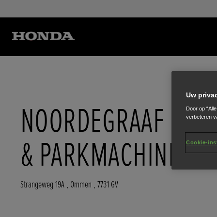
Uw priva
NOORDEGRAAF TUIN
Door op “All
verbeteren v
& PARKMACHINES
Cookie-ins
Strangeweg 19A
,
Ommen
,
7731 GV