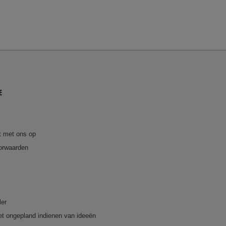
E
 met ons op
orwaarden
ler
et ongepland indienen van ideeën