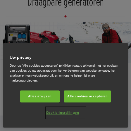
Draagbare generatoren
Uw privacy
Door op “Alle cookies accepteren” te klikken gaat u akkoord met het opslaan
Compact, lichtgewicht en superstil. Superzuivere spanning
van cookies op uw apparaat voor het verbeteren van websitenavigatie, het
analyseren van websitegebruik en om ons te helpen bij onze
voor zelfs de meest afgelegen locaties.
marketingprojecten.
VERKEN DRAAGBARE GENERATOREN
Alles afwijzen
Alle cookies accepteren
Cookie-instellingen