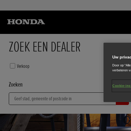
ZOEK EEN DEALER
Uw priva
Verkoop
Service
Door op “All
verbeteren v
Zoeken
Cookie-ins