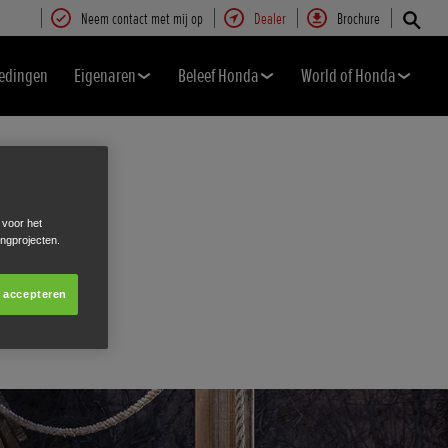
Neem contact met mij op
Dealer
Brochure
edingen
Eigenaren
Beleef Honda
World of Honda
 voor het
ingprojecten.
s accepteren