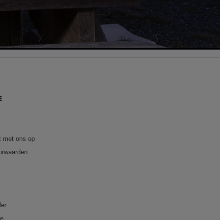
E
 met ons op
orwaarden
ler
re