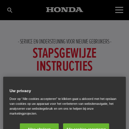
SERVICE EN ONDERSTEUNING VOOR NIEUWE GEBRUIKERS
STAPSGEWIJZE
INSTRUCTIES
Zelfs als er geen Honda dealer in de buurt is, kunt u uw
nieuwe machine eenvoudig instellen. Ga gewoon naar
Uw privacy
onze mobiele ondersteuningswebsite voor tips waarmee
Door op “Alle cookies accepteren” te klikken gaat u akkoord met het opslaan
u alles uit uw nieuwe Honda product haalt, van instellen
van cookies op uw apparaat voor het verbeteren van websitenavigatie, het
analyseren van websitegebruik en om ons te helpen bij onze
tot onderhoud en probleemoplossing.
marketingprojecten.