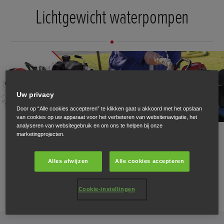
Lichtgewicht waterpompen
Uw privacy
Door op “Alle cookies accepteren” te klikken gaat u akkoord met het opslaan
van cookies op uw apparaat voor het verbeteren van websitenavigatie, het
analyseren van websitegebruik en om ons te helpen bij onze
Compact, lichtgewicht en draagbaar. De ideale keuze voor
marketingprojecten.
huisbezitters, tuiniers en booteigenaren.
Alles afwijzen
Alle cookies accepteren
VERKEN ONZE LICHTGEWICHT WATERPOMPEN
Cookie-instellingen