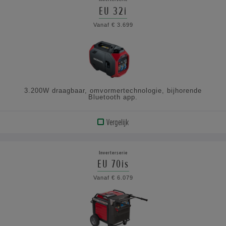
EU 32i
BEKIJK
Vanaf € 3.699
DE
SPECIFICATIES
3.200W draagbaar, omvormertechnologie, bijhorende
Bluetooth app.
Vergelijk
BEKIJK
PRODUCT
Inverterserie
EU 70is
BEKIJK
Vanaf € 6.079
DE
SPECIFICATIES