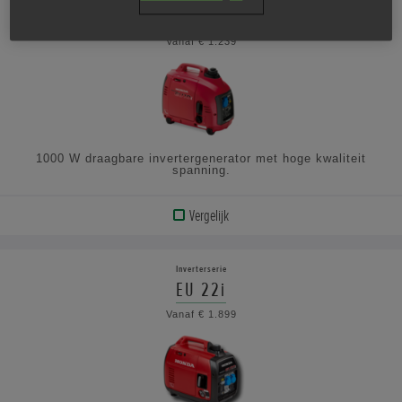
EU 10i
Vanaf € 1.239
1000 W draagbare invertergenerator met hoge kwaliteit
spanning.
Vergelijk
BEKIJK
PRODUCT
Inverterserie
EU 22i
BEKIJK
Vanaf € 1.899
DE
SPECIFICATIES