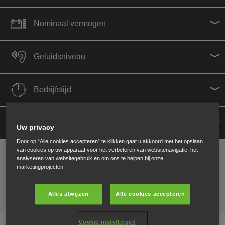
Nominaal vermogen
Geluidsniveau
0
‐
6000
Bedrijfstijd
Starten
Uw privacy
Door op “Alle cookies accepteren” te klikken gaat u akkoord met het opslaan
9
van cookies op uw apparaat voor het verbeteren van websitenavigatie, het
analyseren van websitegebruik en om ons te helpen bij onze
marketingprojecten.
Verkrijgbare modellen
Alles afwijzen
Alle cookies accepteren
Cookie-instellingen
Inverterserie