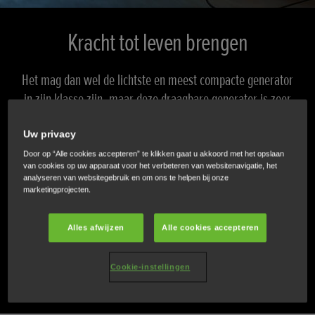
Kracht tot leven brengen
Het mag dan wel de lichtste en meest compacte generator
in zijn klasse zijn, maar deze draagbare generator is zeer
krachtig. Met een maximaal vermogen van 3.200 watt
kan hij elke taak aan die veel vermogen vergt en is hij
Uw privacy
uitgerust met een indrukwekkende reeks functies. De
Door op “Alle cookies accepteren” te klikken gaat u akkoord met het opslaan
van cookies op uw apparaat voor het verbeteren van websitenavigatie, het
EU32i heeft ook een Red Dot Award voor productontwerp
analyseren van websitegebruik en om ons te helpen bij onze
gewonnen, een onderscheiding die wordt toegekend aan
marketingprojecten.
producten die uitblinken in designkwaliteit en innovatie.
Alles afwijzen
Alle cookies accepteren
ONTDEK
Cookie-instellingen