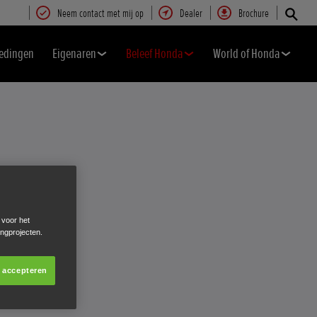
Neem contact met mij op
Dealer
Brochure
edingen
Eigenaren
Beleef Honda
World of Honda
 voor het
ingprojecten.
s accepteren