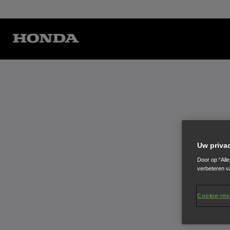
Uw priva
Door op “All
verbeteren v
Cookie-ins