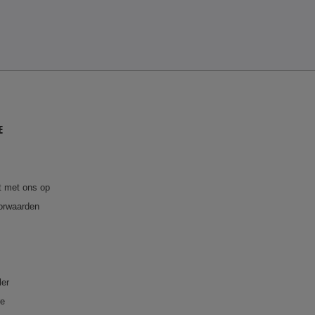
E
 met ons op
orwaarden
ler
re