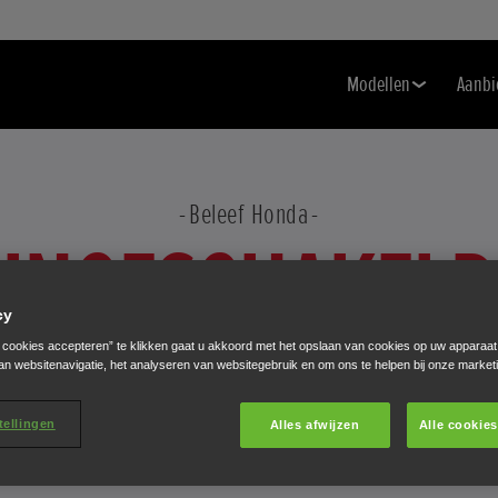
Modellen
Aanbi
Beleef Honda
INGESCHAKELD
cy
e cookies accepteren” te klikken gaat u akkoord met het opslaan van cookies op uw apparaat
Industriële toepassing vraagt om betrouwbaarheid,
an websitenavigatie, het analyseren van websitegebruik en om ons te helpen bij onze market
duurzaamheid en kosteneffectieve poweroplossingen. U
tellingen
kunt er altijd op rekenen dat een Honda alle drie met
Alles afwijzen
Alle cookie
succes levert.