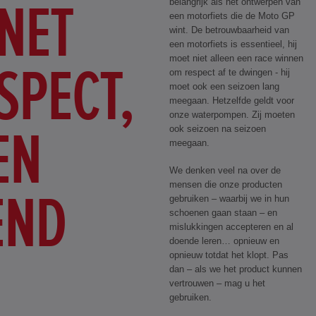
NET
belangrijk als het ontwerpen van
een motorfiets die de Moto GP
wint. De betrouwbaarheid van
een motorfiets is essentieel, hij
moet niet alleen een race winnen
SPECT,
om respect af te dwingen - hij
moet ook een seizoen lang
meegaan. Hetzelfde geldt voor
onze waterpompen. Zij moeten
EN
ook seizoen na seizoen
meegaan.
We denken veel na over de
mensen die onze producten
END
gebruiken – waarbij we in hun
schoenen gaan staan – en
mislukkingen accepteren en al
doende leren… opnieuw en
opnieuw totdat het klopt. Pas
dan – als we het product kunnen
vertrouwen – mag u het
gebruiken.