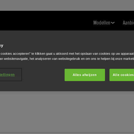
Modellen
Aanbi
cy
e cookies accepteren” te klikken gaat u akkoord met het opslaan van cookies op uw apparaat
an websitenavigatie, het analyseren van websitegebruik en om ons te helpen bij onze market
tellingen
Alles afwijzen
Alle cookie
rt contact met u