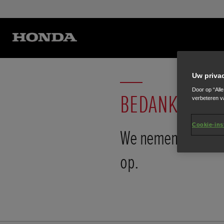
Uw priva
Door op “All
BEDANKT
verbeteren v
Cookie-ins
We nemen binnenko
op.