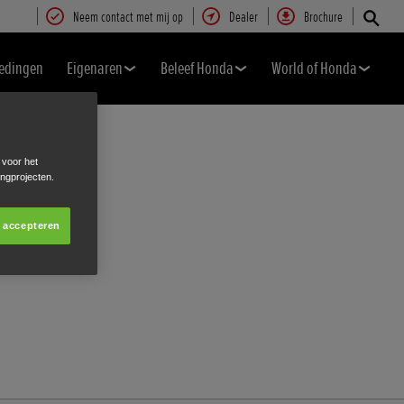
Neem contact met mij op
Dealer
Brochure
edingen
Eigenaren
Beleef Honda
World of Honda
 voor het
ingprojecten.
s accepteren