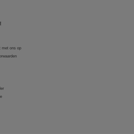
E
 met ons op
orwaarden
ler
re