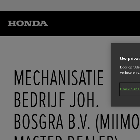
Uw priva
MECHANISATIE
Door op “All
verbeteren v
BEDRIJF JOH.
Cookie-ins
BOSGRA B.V. (MIIM