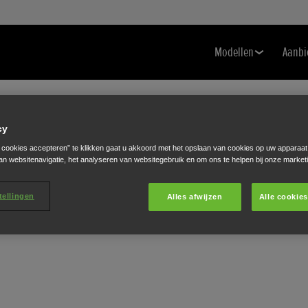
Modellen
Aanbi
cy
e cookies accepteren” te klikken gaat u akkoord met het opslaan van cookies op uw apparaat
an websitenavigatie, het analyseren van websitegebruik en om ons te helpen bij onze market
tellingen
Alles afwijzen
Alle cookie
O