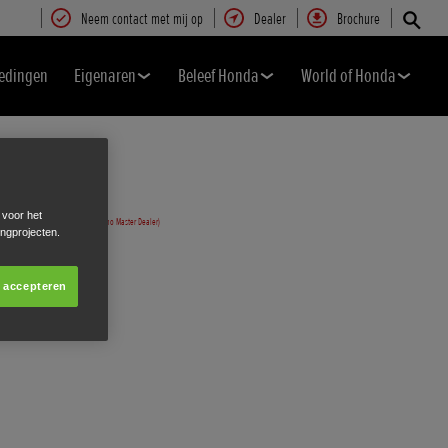
Neem contact met mij op
Dealer
Brochure
edingen
Eigenaren
Beleef Honda
World of Honda
 voor het
ingprojecten.
s accepteren