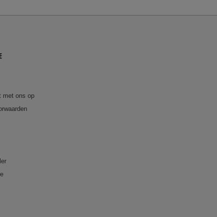
E
 met ons op
orwaarden
ler
re