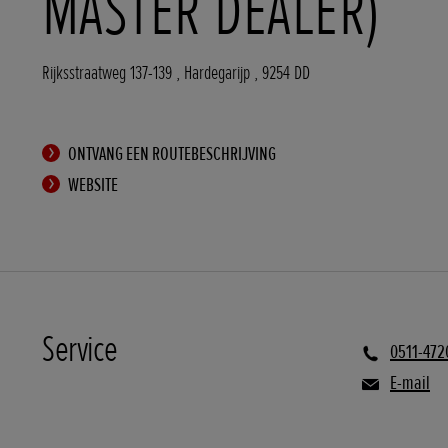
MASTER DEALER)
Rijksstraatweg 137-139
,
Hardegarijp
,
9254 DD
ONTVANG EEN ROUTEBESCHRIJVING
WEBSITE
Service
0511-472
E-mail