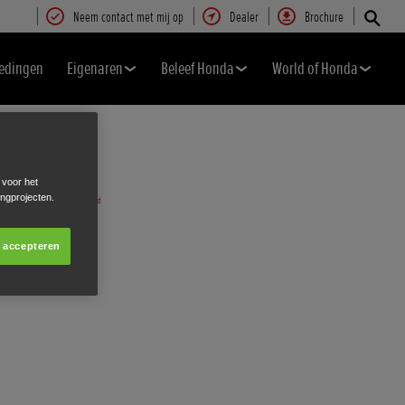
Neem contact met mij op
Dealer
Brochure
edingen
Eigenaren
Beleef Honda
World of Honda
 voor het
ingprojecten.
s accepteren