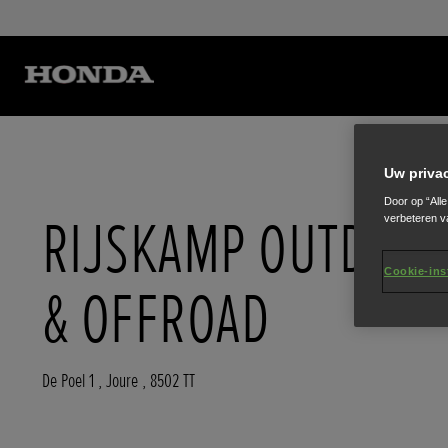
Uw priva
Door op “All
RIJSKAMP OUTDOO
verbeteren v
Cookie-ins
& OFFROAD
De Poel 1
,
Joure
,
8502 TT