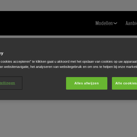
Modellen
Aanbi
cy
e cookies accepteren” te klikken gaat u akkoord met het opslaan van cookies op uw apparaat
R
an websitenavigatie, het analyseren van websitegebruik en om ons te helpen bij onze market
tellingen
Alles afwijzen
Alle cookie