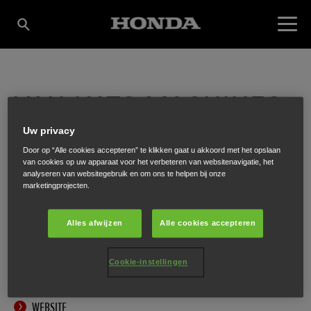
VAN KATS MACHINES
Uw privacy
B.V.
Door op “Alle cookies accepteren” te klikken gaat u akkoord met het opslaan
van cookies op uw apparaat voor het verbeteren van websitenavigatie, het
analyseren van websitegebruik en om ons te helpen bij onze
marketingprojecten.
Mobilisatieweg 73
,
Lopik
,
3411 MW
Alles afwijzen
Alle cookies accepteren
Cookie-instellingen
ONTVANG EEN ROUTEBESCHRIJVING
WEBSITE