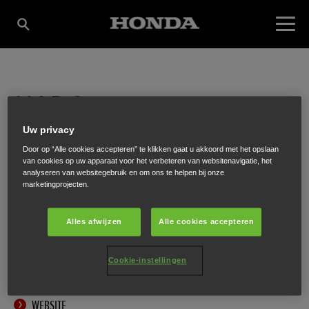
HADO
Uw privacy
GROENTECHNIEK
Door op “Alle cookies accepteren” te klikken gaat u akkoord met het opslaan
van cookies op uw apparaat voor het verbeteren van websitenavigatie, het
analyseren van websitegebruik en om ons te helpen bij onze
marketingprojecten.
Munnikenweg 155
,
Renswoude
,
3927 EA
Alles afwijzen
Alle cookies accepteren
Cookie-instellingen
ONTVANG EEN ROUTEBESCHRIJVING
WEBSITE