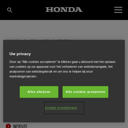
GROENESTEIN
Uw privacy
TECHNO SERVICE
Door op “Alle cookies accepteren” te klikken gaat u akkoord met het opslaan
van cookies op uw apparaat voor het verbeteren van websitenavigatie, het
analyseren van websitegebruik en om ons te helpen bij onze
marketingprojecten.
Overmeerseweg 42
,
Nederhorst den Berg
,
1394 BD
Alles afwijzen
Alle cookies accepteren
Cookie-instellingen
ONTVANG EEN ROUTEBESCHRIJVING
WEBSITE