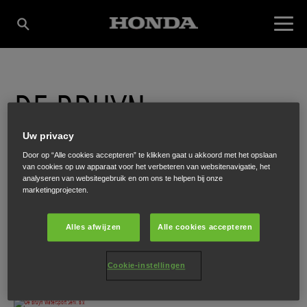
DE BRUYN
Uw privacy
WATERSPORT SERV.
Door op “Alle cookies accepteren” te klikken gaat u akkoord met het opslaan
van cookies op uw apparaat voor het verbeteren van websitenavigatie, het
analyseren van websitegebruik en om ons te helpen bij onze
B.V.
marketingprojecten.
Alles afwijzen
Alle cookies accepteren
Nijverheidslaan 22
,
Weesp
,
1382 LJ
Cookie-instellingen