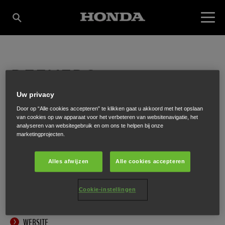
REEKERS
Uw privacy
TUINMACHINES
Door op “Alle cookies accepteren” te klikken gaat u akkoord met het opslaan
van cookies op uw apparaat voor het verbeteren van websitenavigatie, het
analyseren van websitegebruik en om ons te helpen bij onze
marketingprojecten.
Lutkeberg 33
,
Geesteren
,
7678 AJ
Alles afwijzen
Alle cookies accepteren
Cookie-instellingen
ONTVANG EEN ROUTEBESCHRIJVING
WEBSITE