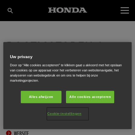
BOOTMOTOREN &
Uw privacy
SERVICE OOME
Door op “Alle cookies accepteren” te klikken gaat u akkoord met het opslaan
van cookies op uw apparaat voor het verbeteren van websitenavigatie, het
analyseren van websitegebruik en om ons te helpen bij onze
marketingprojecten.
Havenkade 1a
,
Drimmelen
,
4924 BC
Alles afwijzen
Alle cookies accepteren
Cookie-instellingen
ONTVANG EEN ROUTEBESCHRIJVING
WEBSITE