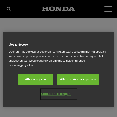
KROON B.V.
Uw privacy
Door op “Alle cookies accepteren” te klikken gaat u akkoord met het opslaan
van cookies op uw apparaat voor het verbeteren van websitenavigatie, het
Koningsweg 35
,
Groningen
,
9731 AR
analyseren van websitegebruik en om ons te helpen bij onze
marketingprojecten.
Alles afwijzen
Alle cookies accepteren
ONTVANG EEN ROUTEBESCHRIJVING
Cookie-instellingen
WEBSITE