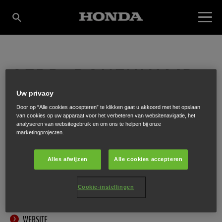
GEBR. BONENKAMP
Uw privacy
TECHNIEK B.V.
Door op “Alle cookies accepteren” te klikken gaat u akkoord met het opslaan
van cookies op uw apparaat voor het verbeteren van websitenavigatie, het
analyseren van websitegebruik en om ons te helpen bij onze
marketingprojecten.
Tinbergenlaan 9
,
IJsselstein
,
3401 MT
Alles afwijzen
Alle cookies accepteren
Cookie-instellingen
ONTVANG EEN ROUTEBESCHRIJVING
WEBSITE