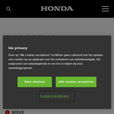
ROBERTUS
Uw privacy
MECHANISATIE B.V.
Door op “Alle cookies accepteren” te klikken gaat u akkoord met het opslaan
van cookies op uw apparaat voor het verbeteren van websitenavigatie, het
analyseren van websitegebruik en om ons te helpen bij onze
marketingprojecten.
Zuiderkijl 2
,
Tweede Exloermond
,
9571 BG
Alles afwijzen
Alle cookies accepteren
Cookie-instellingen
ONTVANG EEN ROUTEBESCHRIJVING
WEBSITE