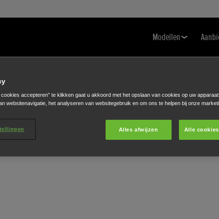
Modellen
Aanbi
cy
e cookies accepteren” te klikken gaat u akkoord met het opslaan van cookies op uw apparaat
an websitenavigatie, het analyseren van websitegebruik en om ons te helpen bij onze market
N
tellingen
Alles afwijzen
Alle cookie