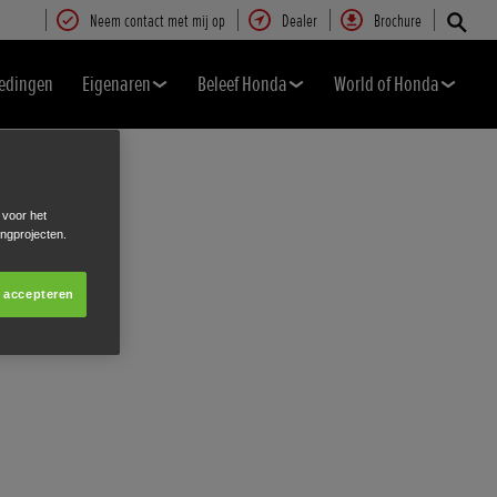
Neem contact met mij op
Dealer
Brochure
edingen
Eigenaren
Beleef Honda
World of Honda
 voor het
ingprojecten.
s accepteren