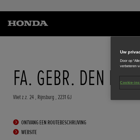
Uw priva
Door op “All
verbeteren v
FA. GEBR. DEN HAA
Cookie-ins
Vliet z.z. 24
,
Rijnsburg
,
2231 GJ
ONTVANG EEN ROUTEBESCHRIJVING
WEBSITE