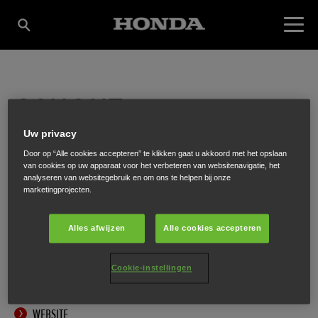
SCHOUT
Uw privacy
TUINMACHINES
Door op “Alle cookies accepteren” te klikken gaat u akkoord met het opslaan
van cookies op uw apparaat voor het verbeteren van websitenavigatie, het
analyseren van websitegebruik en om ons te helpen bij onze
marketingprojecten.
Julianastraat 52
,
Heikant
,
4566 AH
Alles afwijzen
Alle cookies accepteren
Cookie-instellingen
ONTVANG EEN ROUTEBESCHRIJVING
WEBSITE