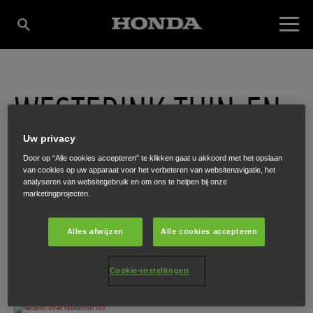
WESTERINK TUIN-EN
Uw privacy
PARKMACHINES
Door op “Alle cookies accepteren” te klikken gaat u akkoord met het opslaan
van cookies op uw apparaat voor het verbeteren van websitenavigatie, het
analyseren van websitegebruik en om ons te helpen bij onze
V.O.F.
marketingprojecten.
Alles afwijzen
Alle cookies accepteren
Akkerweg 5
,
Hulshorst
,
8077 SJ
Cookie-instellingen