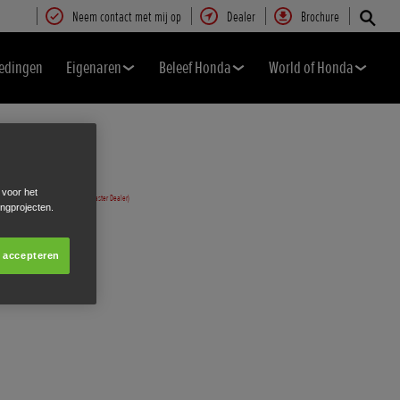
Neem contact met mij op
Dealer
Brochure
edingen
Eigenaren
Beleef Honda
World of Honda
 voor het
ingprojecten.
s accepteren