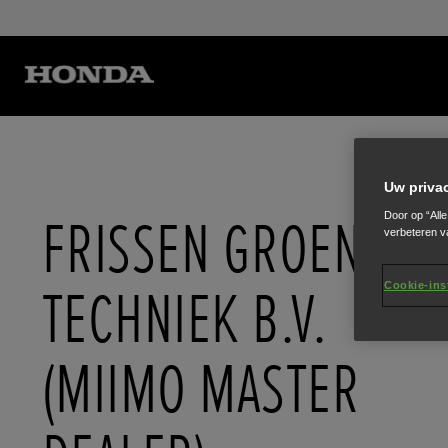
Uw priva
FRISSEN GROEN
Door op “All
verbeteren v
TECHNIEK B.V.
Cookie-ins
(MIIMO MASTER