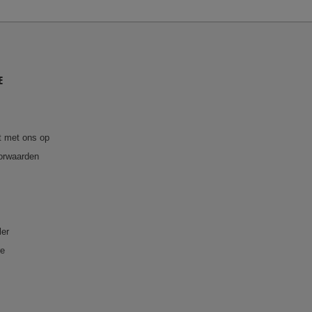
E
 met ons op
orwaarden
ler
re