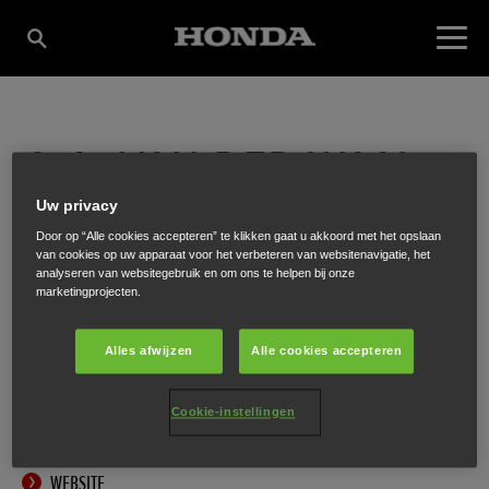
G.A. VAN DER WAAL
Uw privacy
VOF
Door op “Alle cookies accepteren” te klikken gaat u akkoord met het opslaan
van cookies op uw apparaat voor het verbeteren van websitenavigatie, het
analyseren van websitegebruik en om ons te helpen bij onze
marketingprojecten.
Schaapherderweg 6
,
Ridderkerk
,
2988 CK
Alles afwijzen
Alle cookies accepteren
Cookie-instellingen
ONTVANG EEN ROUTEBESCHRIJVING
WEBSITE