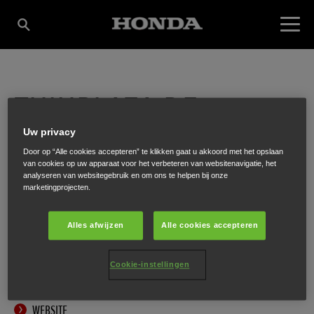
TUINPLAZA DE
Uw privacy
WESTERMOLEN
Door op “Alle cookies accepteren” te klikken gaat u akkoord met het opslaan
van cookies op uw apparaat voor het verbeteren van websitenavigatie, het
analyseren van websitegebruik en om ons te helpen bij onze
marketingprojecten.
Boekdrukker 9B
,
Nijkerk
,
3861 SE
Alles afwijzen
Alle cookies accepteren
Cookie-instellingen
ONTVANG EEN ROUTEBESCHRIJVING
WEBSITE