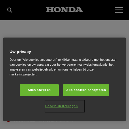
OMTZIGT
Uw privacy
WATERSPORT.
Door op “Alle cookies accepteren” te klikken gaat u akkoord met het opslaan
van cookies op uw apparaat voor het verbeteren van websitenavigatie, het
analyseren van websitegebruik en om ons te helpen bij onze
marketingprojecten.
Industriekade 20
,
Sassenheim
,
2172 HV
Alles afwijzen
Alle cookies accepteren
Cookie-instellingen
ONTVANG EEN ROUTEBESCHRIJVING