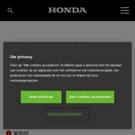
VAN DEN BERG
Uw privacy
MACHINES B.V.
Door op “Alle cookies accepteren” te klikken gaat u akkoord met het opslaan
van cookies op uw apparaat voor het verbeteren van websitenavigatie, het
analyseren van websitegebruik en om ons te helpen bij onze
marketingprojecten.
Delftsestraatweg 26 A-B
,
Pijnacker
,
2641 NB
Alles afwijzen
Alle cookies accepteren
Cookie-instellingen
ONTVANG EEN ROUTEBESCHRIJVING
WEBSITE