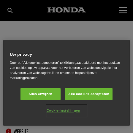
J. MEEVIS TUIN- EN
Uw privacy
PARKMACHINES
Door op “Alle cookies accepteren” te klikken gaat u akkoord met het opslaan
van cookies op uw apparaat voor het verbeteren van websitenavigatie, het
analyseren van websitegebruik en om ons te helpen bij onze
marketingprojecten.
Smulderslaan 7
,
Someren-Heide
,
5712 GJ
Alles afwijzen
Alle cookies accepteren
Cookie-instellingen
ONTVANG EEN ROUTEBESCHRIJVING
WEBSITE