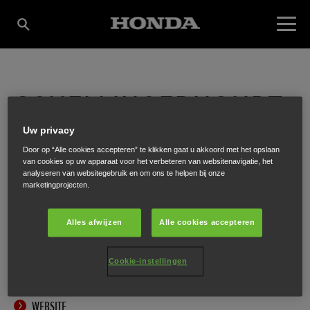
SCHELLINGERHOUDT
Uw privacy
V.O.F.
Door op “Alle cookies accepteren” te klikken gaat u akkoord met het opslaan
van cookies op uw apparaat voor het verbeteren van websitenavigatie, het
analyseren van websitegebruik en om ons te helpen bij onze
marketingprojecten.
Ondernemingsweg 11
,
Alphen aan de Rijn
,
2404 HM
Alles afwijzen
Alle cookies accepteren
Cookie-instellingen
ONTVANG EEN ROUTEBESCHRIJVING
WEBSITE