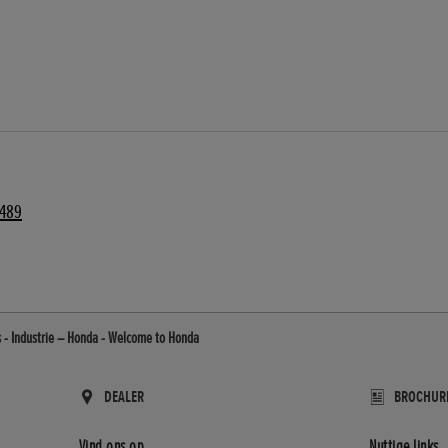
1489
 - Industrie – Honda - Welcome to Honda
DEALER
BROCHUR
Vind ons op
Nuttige links