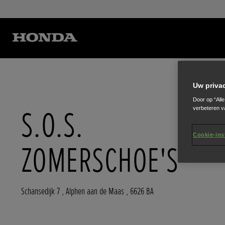
Uw priva
Door op “All
S.O.S.
verbeteren v
Cookie-ins
ZOMERSCHOE'S
Schansedijk 7
,
Alphen aan de Maas
,
6626 BA