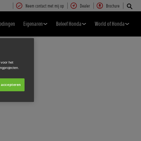
Neem contact met mij op
Dealer
Brochure
edingen
Eigenaren
Beleef Honda
World of Honda
 voor het
ingprojecten.
s accepteren