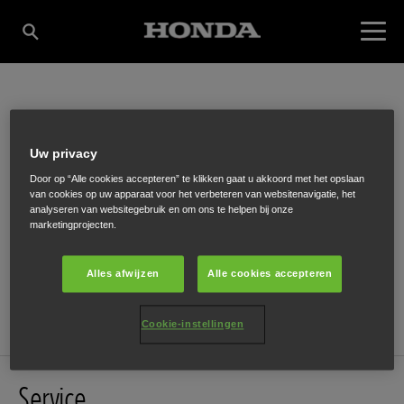
BRUNTINK VOORST
Uw privacy
Door op “Alle cookies accepteren” te klikken gaat u akkoord met het opslaan
van cookies op uw apparaat voor het verbeteren van websitenavigatie, het
Beekzichtweg 44
,
Voorst
,
7383 GA
analyseren van websitegebruik en om ons te helpen bij onze
marketingprojecten.
Alles afwijzen
Alle cookies accepteren
ONTVANG EEN ROUTEBESCHRIJVING
Cookie-instellingen
Service