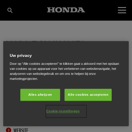
WOLFSWINKEL
Uw privacy
GROENTECHNIEK VOF
Door op “Alle cookies accepteren” te klikken gaat u akkoord met het opslaan
van cookies op uw apparaat voor het verbeteren van websitenavigatie, het
analyseren van websitegebruik en om ons te helpen bij onze
marketingprojecten.
Krimweg 13 A
,
AS Hoenderloo
,
7351
Alles afwijzen
Alle cookies accepteren
Cookie-instellingen
ONTVANG EEN ROUTEBESCHRIJVING
WEBSITE