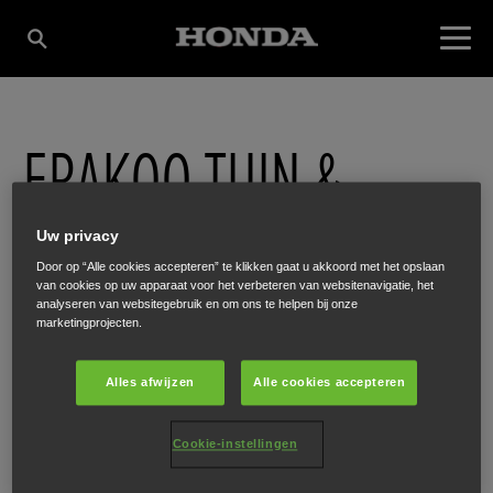
FRAKOO TUIN &
PARKMACHINES
Uw privacy
Door op “Alle cookies accepteren” te klikken gaat u akkoord met het opslaan
van cookies op uw apparaat voor het verbeteren van websitenavigatie, het
analyseren van websitegebruik en om ons te helpen bij onze
Loo 38
,
Bergeyk
,
5571 KR
marketingprojecten.
Alles afwijzen
Alle cookies accepteren
Cookie-instellingen
ONTVANG EEN ROUTEBESCHRIJVING
WEBSITE