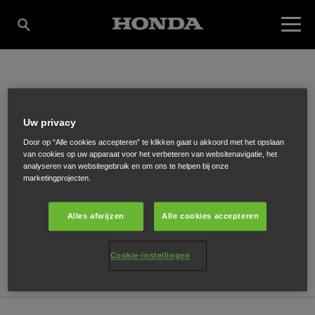
RS WATERSPORT
Uw privacy
Door op “Alle cookies accepteren” te klikken gaat u akkoord met het opslaan
van cookies op uw apparaat voor het verbeteren van websitenavigatie, het
Weerpad 2
,
Zaandam
,
1504 NX
analyseren van websitegebruik en om ons te helpen bij onze
marketingprojecten.
Alles afwijzen
Alle cookies accepteren
ONTVANG EEN ROUTEBESCHRIJVING
Cookie-instellingen
WEBSITE